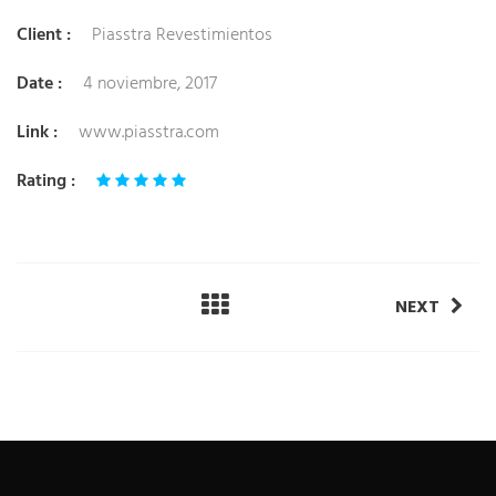
Client :
Piasstra Revestimientos
Date :
4 noviembre, 2017
Link :
www.piasstra.com
Rating :
NEXT