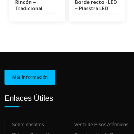
Rincón –
Borde recto · LED
Tradicional
– Piasstra LED
Más Información
Enlaces Útiles
Sobre nosotros
Venta de Pisos Atérmicos