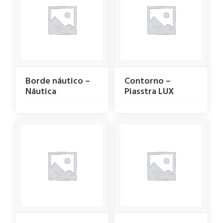
Borde náutico –
Contorno –
Náutica
Piasstra LUX
OUT OF STOCK