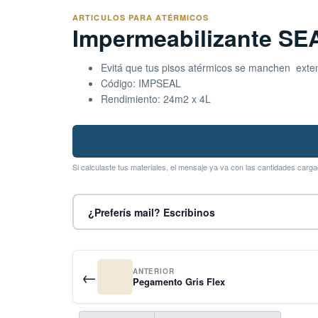
ARTICULOS PARA ATÉRMICOS
Impermeabilizante S
Evitá que tus pisos atérmicos se manchen extend
Código:
IMPSEAL
Rendimiento: 24m2 x 4L
Si calculaste tus materiales, el mensaje ya va con las cantidades carg
¿Preferís mail? Escribinos
←
ANTERIOR
Pegamento Gris Flex