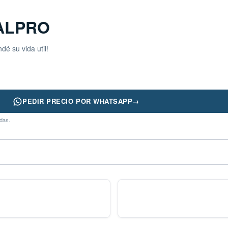
EALPRO
é su vida util!
PEDIR PRECIO POR WHATSAPP
→
adas.