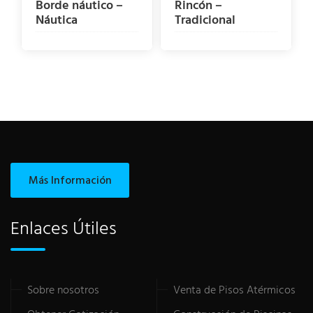
Borde náutico –
Rincón –
Náutica
Tradicional
Más Información
Enlaces Útiles
Sobre nosotros
Venta de Pisos Atérmicos