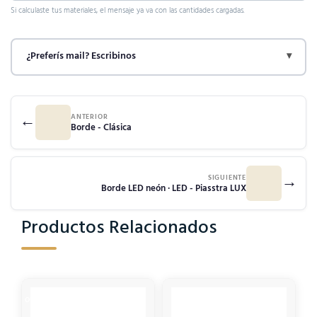
Si calculaste tus materiales, el mensaje ya va con las cantidades cargadas.
¿Preferís mail? Escribinos
▾
←
ANTERIOR
Borde - Clásica
→
SIGUIENTE
Borde LED neón · LED - Piasstra LUX
Productos Relacionados
OUT OF STOCK