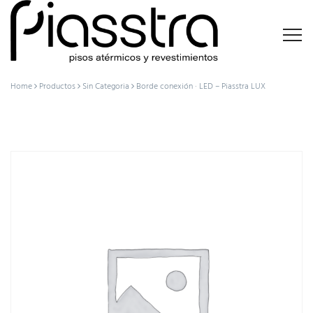
Home
Productos
Sin Categoria
Borde conexión · LED – Piasstra LUX