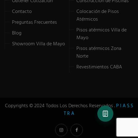
Obtener Cotización
Construcción de Piscinas
Contacto
Colocación de Pisos
Atérmicos
Preguntas Frecuentes
Pisos atérmicos Villa de
Blog
Mayo
Showroom Villa de Mayo
Pisos atérmicos Zona
Norte
Revestimientos CABA
Copyrights © 2024 Todos Los Derechos Reservados .
P I A S S
T R A