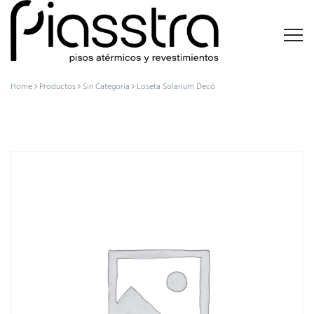
Home
Productos
Sin Categoria
Loseta Solarium Decó