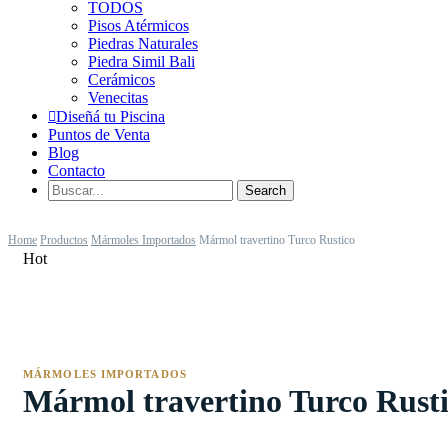
TODOS
Pisos Atérmicos
Piedras Naturales
Piedra Simil Bali
Cerámicos
Venecitas
Diseñá tu Piscina
Puntos de Venta
Blog
Contacto
Home
Productos
Mármoles Importados
Mármol travertino Turco Rustico
Hot
MÁRMOLES IMPORTADOS
Mármol travertino Turco Rust