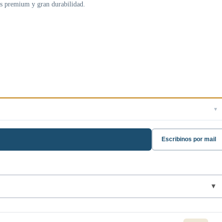
nes premium y gran durabilidad.
▾
Escribinos por mail
▾